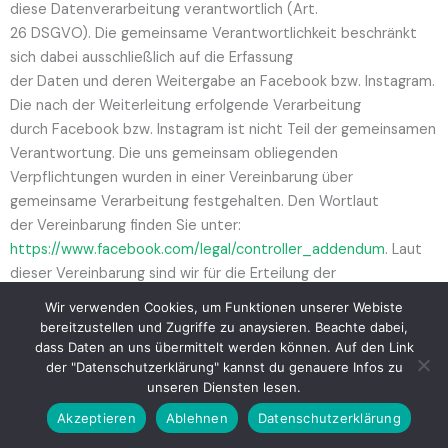
diese Datenverarbeitung verantwortlich (Art.
26 DSGVO). Die gemeinsame Verantwortlichkeit beschränkt
sich dabei ausschließlich auf die Erfassung
der Daten und deren Weitergabe an Facebook bzw. Instagram.
Die nach der Weiterleitung erfolgende Verarbeitung
durch Facebook bzw. Instagram ist nicht Teil der gemeinsamen
Verantwortung. Die uns gemeinsam obliegenden
Verpflichtungen wurden in einer Vereinbarung über
gemeinsame Verarbeitung festgehalten. Den Wortlaut
der Vereinbarung finden Sie unter:
https://www.facebook.com/legal/controller_addendum
. Laut
dieser Vereinbarung sind wir für die Erteilung der
Datenschutzinformationen beim Einsatz des Facebook-
Wir verwenden Cookies, um Funktionen unserer Webiste
bzw. Instagram-Tools und für die datenschutzrechtlich sichere
bereitzustellen und Zugriffe zu anaysieren. Beachte dabei,
Implementierung des Tools auf unserer
dass Daten an uns übermittelt werden können. Auf den Link
der "Datenschutzerklärung" kannst du genauere Infos zu
Website verantwortlich. Für die Datensicherheit der Facebook
unseren Diensten lesen.
bzw. Instagram-Produkte ist Facebook
verantwortlich. Betroffenenrechte (z. B. Auskunftsersuchen)
Akzeptieren
Ablehnen
Datenschutzerklärung
hinsichtlich der bei Facebook bzw. Instagram